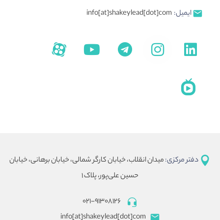
ایمیل:
info[at]shakeylead[dot]com
دفتر مرکزی:
میدان انقلاب، خیابان کارگر شمالی، خیابان برهانی، خیابان
حسین علی‌پور، پلاک ۱
۰۲۱-۹۱۳۰۸۱۲۶
info[at]shakeylead[dot]com