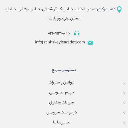
دفتر مرکزی:
میدان انقلاب، خیابان کارگر شمالی، خیابان برهانی، خیابان
حسین علی‌پور، پلاک ۱
۰۲۱-۹۱۳۰۸۱۲۶
info[at]shakeylead[dot]com
دسترسی سریع
قوانین و مقررات
حریم خصوصی
سوالات متداول
درخواست سرویس
تماس با ما