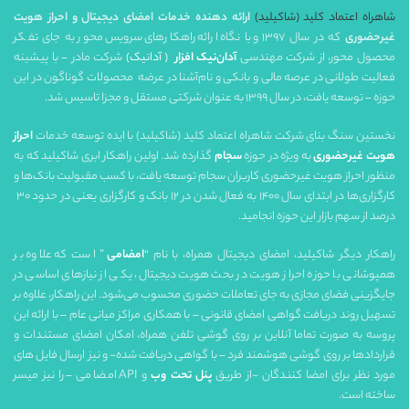
شاهراه اعتماد کلید (شاکیلید)
ارائه دهنده خدمات امضای دیجیتال و احراز هویت
غیرحضوری
که در سال ۱۳۹۷ و با نگاه ارائه راهکارهای سرویس‌محور به جای تفکر
محصول‌ محور، از شرکت مهندسی
آدان‌نیک افزار
( آدانیک)
شرکت مادر – با پیشینه
فعالیت طولانی در عرصه مالی و بانکی و نام‌آشنا در عرضه محصولات گوناگون در این
حوزه – توسعه یافت، در سال ۱۳۹۹ به عنوان شرکتی مستقل و مجزا تاسیس شد.
نخستین سنگ بنای شرکت شاهراه اعتماد کلید (شاکیلید) با ایده توسعه خدمات
احراز
هویت غیرحضوری
به ویژه در حوزه
سجام
گذارده شد. اولین راهکار ابری شاکیلید که به
منظور احراز هویت غیرحضوری کاربران سجام توسعه یافت، با کسب مقبولیت بانک‌ها و
کارگزاری‌ها در ابتدای سال ۱۴۰۰ به فعال شدن در ۱۲ بانک و کارگزاری یعنی در حدود ۳۰
درصد از سهم بازار این حوزه انجامید.
راهکار دیگر شاکیلید، امضای دیجیتال همراه، با نام “
امضامی
” است که علاوه بر
همپوشانی با حوزه احراز هویت در بحث هویت دیجیتال، یکی از نیازهای اساسی در
جایگزینی فضای مجازی به جای تعاملات حضوری محسوب می‌شود. این راهکار، علاوه بر
تسهیل روند دریافت گواهی امضای قانونی – با همکاری مراکز میانی عام – با ارائه این
پروسه به صورت تماما آنلاین بر روی گوشی تلفن همراه، امکان امضای مستندات و
قراردادها بر روی گوشی هوشمند فرد – با گواهی دریافت شده- و نیز ارسال فایل های
مورد نظر برای امضا کنندگان -از طریق
پنل تحت وب
و API امضامی – را نیز میسر
ساخته است.