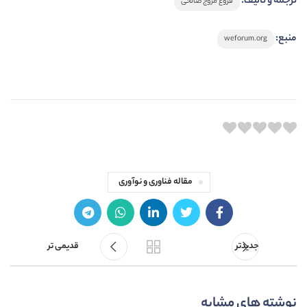
ترجمه و تالیف:
فروغ مروّج صالحی
منبع:
weforum.org
مقاله فناوری و نوآوری
جدیدتر
قدیمی تر
نوشته های مشابه