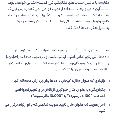
مقایسه با ماشین حساب‌های مکانیکی قرن گذشته انقلابی خواهند بود.
اساساً این کامپیوترها با استفاده از قدرت خواص اتمی که در درس فیزیک
مطالعه کردیم، ساخته خواهند شد و سرعت آنها می‌تواند تا میلیون‌ها برابر
کامپیوترهای فعلی باشد. مبانی امنیت اینترنت ممکن است در درک این
پتانسیل مخرب به ما کمک کند.
محرمانه بودن، یکپارچگی و
احراز هویت
– از افراد، ماشین‌ها، نرم‌افزار و
داده‌ها – زیر بنای تمامی امنیت اینترنت است و در صورت ضعف در اجرا، آن را
زیر سوال می‌برد. رمزنگاری – استفاده از معادلات ریاضی برای محافظت از
اطلاعات – پایه و اساس آن را تشکیل می‌دهد:
رازداری (به عنوان مثال: آمیختن داده‌ها برای پردازش محرمانه آنها)
یکپارچگی (به عنوان مثال جلوگیری از تلاش برای تغییر غیرواقعی
اطلاعات: “100 دلار سپرده” به “10،000 دلار سپرده”)
احراز هویت (به عنوان مثال تأیید هویت شخصی که با او ارتباط برقرار می
کنید)