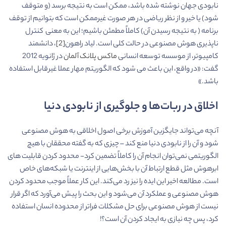
نابودی جهان نوشته شده باشد، ممکن است به نتیجه برسد (و متوقف
شود) یا خیر و از نظر ریاضی در هر صورت غیرممکن است که بتوانیم از توقف
برنامه ( به نتیجه رسیدن آن) کاملاً مطمئن باشیم؛ این به معنی کنترل
ناپذیری هوش مصنوعی در حالت کلی است. لیاد راهون
[2]
، دانشمند
کامپیوتر، از موسسه توسعه انسانی
ماکس پلانک آلمان
در ژانویه 2012
گفت: «در واقع، این باعث می شود که الگوریتم مهار عملا غیرقابل استفاده
باشد.»
اخلاق در ربات‌­ها و جلوگیری از نابودی دنیا
آنچه می‌تواند جایگزین آموزش برخی اصول اخلاقی به هوش مصنوعی
شود و آن را از نابودی دنیا منع کند – چیزی که به گفته محققان با هیچ
الگوریتمی نمی‌توان انجام آن را کاملاً تضمین کرد- محدود کردن قابلیت های
ابرهوش مثل قطع ارتباط آن با بخش‌هایی از اینترنت یا شبکه‌های خاص
است. مطالعه اخیر این ایده را نیز رد می‌کند. این کار عملاً موجب محدود کردن
هوش مصنوعی و عملکرد آن می‌شود و این بحث را پیش می‌آورد که اگر قرار
نیست از هوش مصنوعی برای حل مشکلات فراتر از محدوده انسان استفاده
کرد، پس چه نیازی به ایجاد کردن آن است؟!